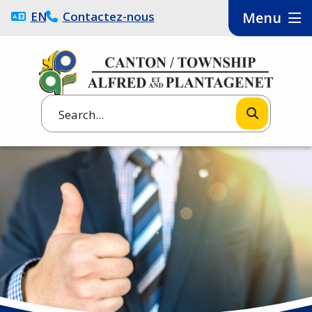
Aller
ENGLISH
Contactez-nous
Menu
au
contenu
principal
Search
Image