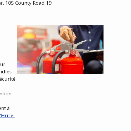
r, 105 County Road 19
our
ndies
écurité
ntion
ent à
'Hôtel