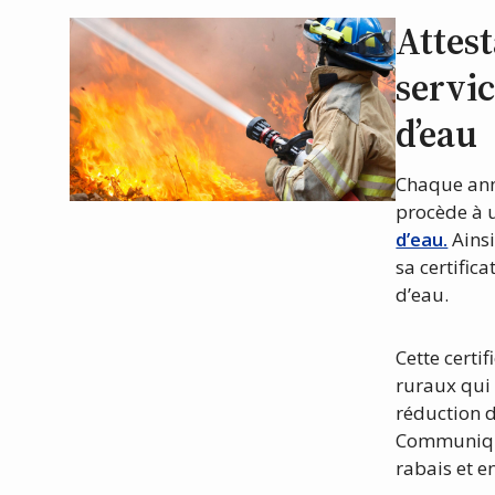
Attes
servic
d’eau
Chaque anné
procède à
d’eau.
Ainsi
sa certific
d’eau.
Cette certi
ruraux qui 
réduction d
Communique
rabais et e